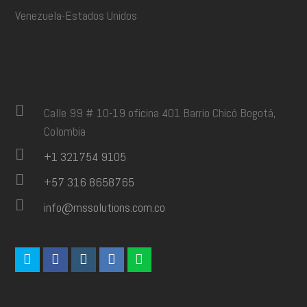
Venezuela-Estados Unidos
Calle 99 # 10-19 oficina 401 Barrio Chicó Bogotá,
Colombia
+1 321754 9105
+57 316 8658765
info@mssolutions.com.co
T
F
I
L
W
w
a
n
i
h