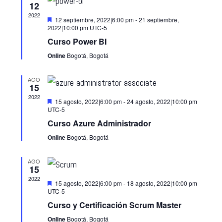
y
12
Evento
2022
vistas
Destacado
12 septiembre, 2022|6:00 pm
-
21 septiembre,
2022|10:00 pm
UTC-5
de
Curso Power BI
Eventos
Online
Bogotá, Bogotá
AGO
15
2022
Destacado
15 agosto, 2022|6:00 pm
-
24 agosto, 2022|10:00 pm
UTC-5
Curso Azure Administrador
Online
Bogotá, Bogotá
AGO
15
2022
Destacado
15 agosto, 2022|6:00 pm
-
18 agosto, 2022|10:00 pm
UTC-5
Curso y Certificación Scrum Master
Online
Bogotá, Bogotá