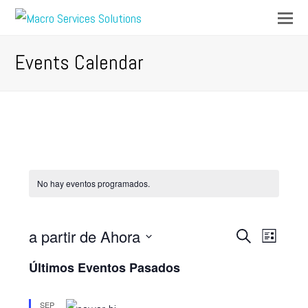
Op
Mo
M
Events Calendar
No hay eventos programados.
a partir de Ahora
Navegación
Navega
Buscar
Lista
de
Seleccionar
de
Últimos Eventos Pasados
vistas
fecha.
búsqueda
de
SEP