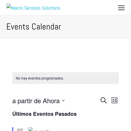
Op
Mo
M
Events Calendar
No hay eventos programados.
a partir de Ahora
Navegación
Navega
Buscar
Lista
de
Seleccionar
de
Últimos Eventos Pasados
vistas
fecha.
búsqueda
de
SEP