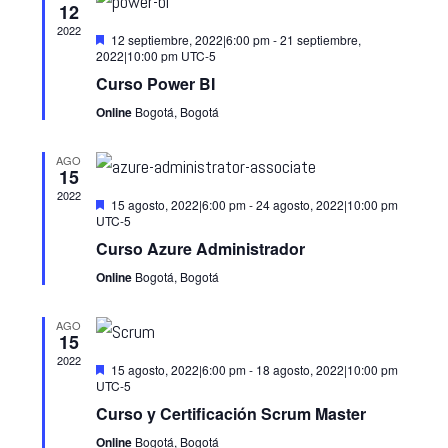
y
12
Evento
2022
vistas
Destacado
12 septiembre, 2022|6:00 pm
-
21 septiembre,
2022|10:00 pm
UTC-5
de
Curso Power BI
Eventos
Online
Bogotá, Bogotá
AGO
15
2022
Destacado
15 agosto, 2022|6:00 pm
-
24 agosto, 2022|10:00 pm
UTC-5
Curso Azure Administrador
Online
Bogotá, Bogotá
AGO
15
2022
Destacado
15 agosto, 2022|6:00 pm
-
18 agosto, 2022|10:00 pm
UTC-5
Curso y Certificación Scrum Master
Online
Bogotá, Bogotá