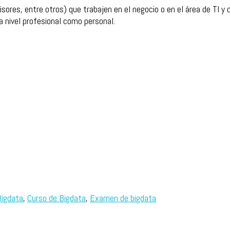
sores, entre otros) que trabajen en el negocio o en el área de TI 
 nivel profesional como personal.
Bigdata
,
Curso de Bigdata
,
Examen de bigdata