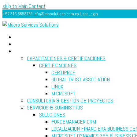
skip to Main Content
+57 316 8658765
info@mssolutions.com.co
User Login
INICIO
ACERCA
SERVICIOS
CAPACITACIONES & CERTIFICACIONES
CERTIFICACIONES
CERTIPROF
GLOBAL TRUST ASSOCIATION
LINUX
MICROSOFT
CONSULTORÍA & GESTIÓN DE PROYECTOS
SERVICIOS & SUMINISTROS
SOLUCIONES
FORCEMANAGER CRM
LOCALIZACIÓN FINANCIERA BUSINESS CE
MICROSOFT DYNAMICS 365 BUSINESS C