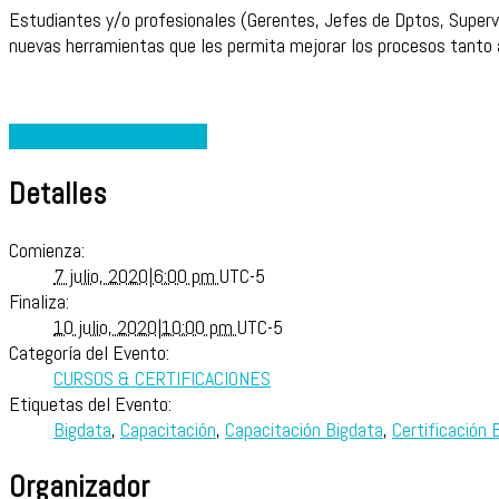
Estudiantes y/o profesionales (Gerentes, Jefes de Dptos, Supervi
nuevas herramientas que les permita mejorar los procesos tanto a
+ Añadir a Google Calendar
Detalles
Comienza:
7 julio, 2020|6:00 pm
UTC-5
Finaliza:
10 julio, 2020|10:00 pm
UTC-5
Categoría del Evento:
CURSOS & CERTIFICACIONES
Etiquetas del Evento:
Bigdata
,
Capacitación
,
Capacitación Bigdata
,
Certificación 
Organizador