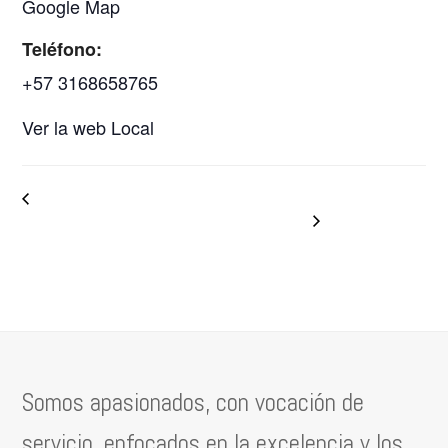
Google Map
Teléfono:
+57 3168658765
Ver la web Local
Curso & Certificación Big Data
Certificación Gratis Scrum
Fundamentos Online
Fundamentals
Somos apasionados, con vocación de
servicio, enfocados en la excelencia y los