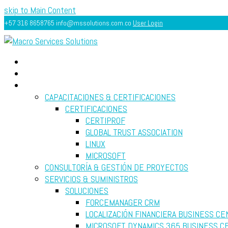
skip to Main Content
+57 316 8658765
info@mssolutions.com.co
User Login
INICIO
ACERCA
SERVICIOS
CAPACITACIONES & CERTIFICACIONES
CERTIFICACIONES
CERTIPROF
GLOBAL TRUST ASSOCIATION
LINUX
MICROSOFT
CONSULTORÍA & GESTIÓN DE PROYECTOS
SERVICIOS & SUMINISTROS
SOLUCIONES
FORCEMANAGER CRM
LOCALIZACIÓN FINANCIERA BUSINESS CE
MICROSOFT DYNAMICS 365 BUSINESS C