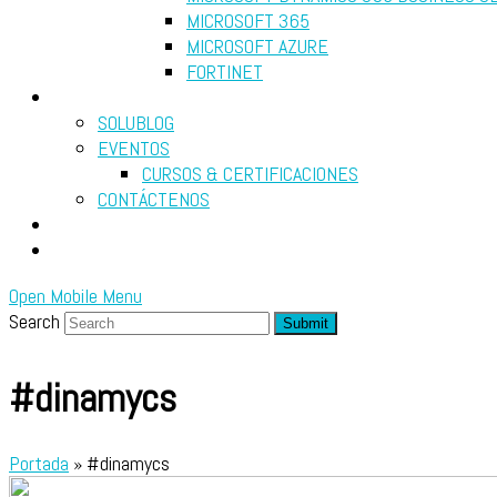
MICROSOFT 365
MICROSOFT AZURE
FORTINET
RECURSOS
SOLUBLOG
EVENTOS
CURSOS & CERTIFICACIONES
CONTÁCTENOS
DIAGNÓSTICO GRATUITO
SEARCH
Open Mobile Menu
Search
Submit
#dinamycs
Portada
»
#dinamycs