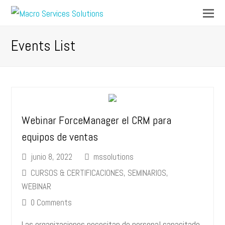
Op
Mo
M
Events List
Webinar ForceManager el CRM para
equipos de ventas
junio 8, 2022
mssolutions
CURSOS & CERTIFICACIONES
,
SEMINARIOS
,
WEBINAR
0 Comments
Las organizaciones necesitan de personal capacitado