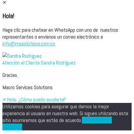
×
Hola!
Haga clic para chatear en WhatsApp con uno de nuestros
representantes o envíenos un correo electrónico a
info@mssolutions.com.co
Atención al Cliente
Sandra Rodríguez
Gracias.
Macro Services Solutions
×
Hola, ¿Cómo puedo ayudarte?
Utilizamos cookies para asegurar que damos la mejor
experiencia al usuario en nuestra web. Si sigues utilizando este
sitio asumiremos que estás de acuerdo.
Vale
Política de
privacidad