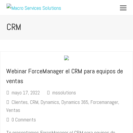
Op
Mo
M
CRM
Webinar ForceManager el CRM para equipos de
ventas
mayo 17, 2022
mssolutions
Clientes
,
CRM
,
Dynamics
,
Dynamics 365
,
Forcemanager
,
Ventas
0 Comments
Te presentamos ForceManager el CRM para equipos de