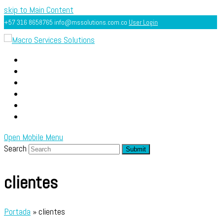
skip to Main Content
+57 316 8658765
info@mssolutions.com.co
User Login
INICIO
ACERCA
SERVICIOS
RECURSOS
DIAGNÓSTICO GRATUITO
SEARCH
Open Mobile Menu
Search
Submit
clientes
Portada
»
clientes