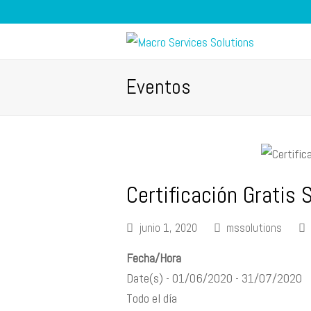
Eventos
Certificación Grati
junio 1, 2020
mssolutions
Fecha/Hora
Date(s) - 01/06/2020 - 31/07/2020
Todo el día