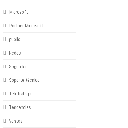
Microsoft
Partner Microsoft
public
Redes
Seguridad
Soporte técnico
Teletrabajo
Tendencias
Ventas