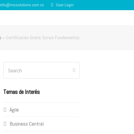
info@mssolutions.com.co
User Login
RSOS
DIAGNÓSTICO GRATUITO
s
»
Certificación Gratis Scrum Fundamentos
Search
Submit
Temas de Interés
Ágile
Business Central