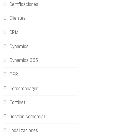
Certficaciones
Clientes
CRM
Dynamics
Dynamics 365
EPR
Forcemanager
Fortinet
Gestión comercial
Localizaciones