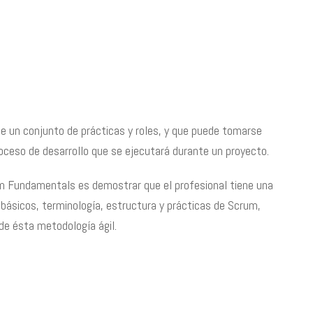
e un conjunto de prácticas y roles, y que puede tomarse
roceso de desarrollo que se ejecutará durante un proyecto.
rum Fundamentals es demostrar que el profesional tiene una
básicos, terminología, estructura y prácticas de Scrum,
de ésta metodología ágil.