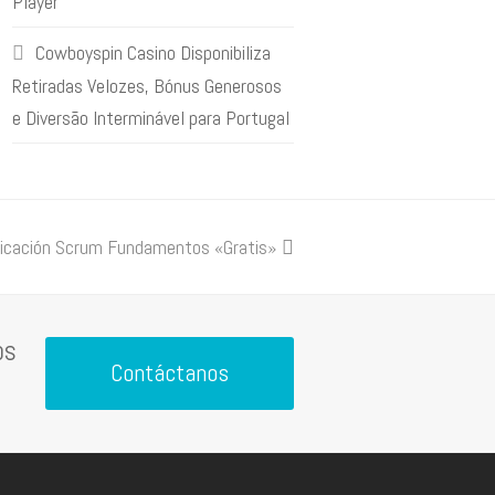
Player
Cowboyspin Casino Disponibiliza
Retiradas Velozes, Bónus Generosos
e Diversão Interminável para Portugal
ficación Scrum Fundamentos «Gratis»
os
Contáctanos