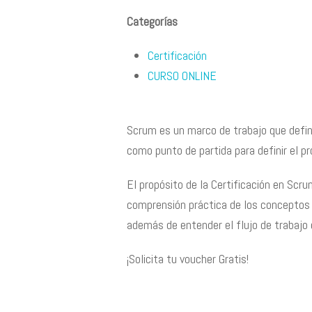
Categorías
Certificación
CURSO ONLINE
Scrum es un marco de trabajo que defin
como punto de partida para definir el p
El propósito de la Certificación en Sc
comprensión práctica de los conceptos 
además de entender el flujo de trabajo 
¡Solicita tu voucher Gratis!