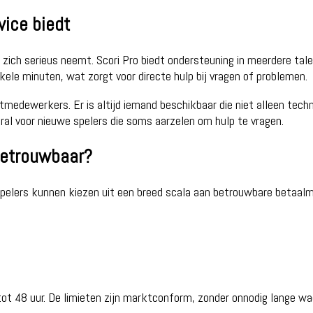
vice biedt
ich serieus neemt. Scori Pro biedt ondersteuning in meerdere talen,
nkele minuten, wat zorgt voor directe hulp bij vragen of problemen.
ortmedewerkers. Er is altijd iemand beschikbaar die niet alleen te
oral voor nieuwe spelers die soms aarzelen om hulp te vragen.
betrouwbaar?
. Spelers kunnen kiezen uit een breed scala aan betrouwbare betaal
tot 48 uur. De limieten zijn marktconform, zonder onnodig lange wa