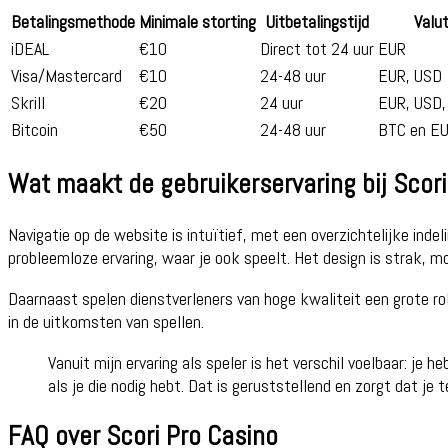
Betalingsmethode
Minimale storting
Uitbetalingstijd
Valu
iDEAL
€10
Direct tot 24 uur
EUR
Visa/Mastercard
€10
24-48 uur
EUR, USD
Skrill
€20
24 uur
EUR, USD,
Bitcoin
€50
24-48 uur
BTC en EU
Wat maakt de gebruikerservaring bij Scori
Navigatie op de website is intuïtief, met een overzichtelijke inde
probleemloze ervaring, waar je ook speelt. Het design is strak, m
Daarnaast spelen dienstverleners van hoge kwaliteit een grote ro
in de uitkomsten van spellen.
Vanuit mijn ervaring als speler is het verschil voelbaar: je
als je die nodig hebt. Dat is geruststellend en zorgt dat je
FAQ over Scori Pro Casino