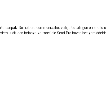
te aanpak. De heldere communicatie, veilige betalingen en snelle
s is dit een belangrijke troef die Scori Pro boven het gemiddelde 