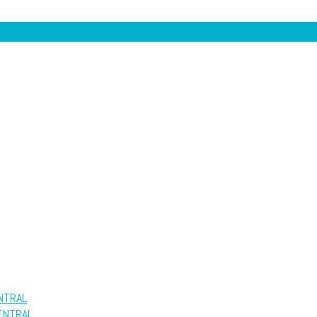
NTRAL
ENTRAL