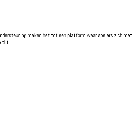
 ondersteuning maken het tot een platform waar spelers zich met
tilt.