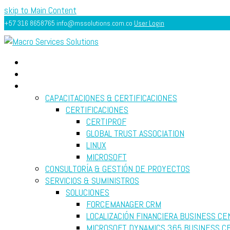
skip to Main Content
+57 316 8658765
info@mssolutions.com.co
User Login
INICIO
ACERCA
SERVICIOS
CAPACITACIONES & CERTIFICACIONES
CERTIFICACIONES
CERTIPROF
GLOBAL TRUST ASSOCIATION
LINUX
MICROSOFT
CONSULTORÍA & GESTIÓN DE PROYECTOS
SERVICIOS & SUMINISTROS
SOLUCIONES
FORCEMANAGER CRM
LOCALIZACIÓN FINANCIERA BUSINESS CE
MICROSOFT DYNAMICS 365 BUSINESS C