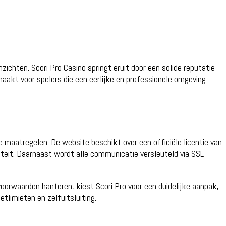
nzichten. Scori Pro Casino springt eruit door een solide reputatie
maakt voor spelers die een eerlijke en professionele omgeving
e maatregelen. De website beschikt over een officiële licentie van
iteit. Daarnaast wordt alle communicatie versleuteld via SSL-
svoorwaarden hanteren, kiest Scori Pro voor een duidelijke aanpak,
tlimieten en zelfuitsluiting.