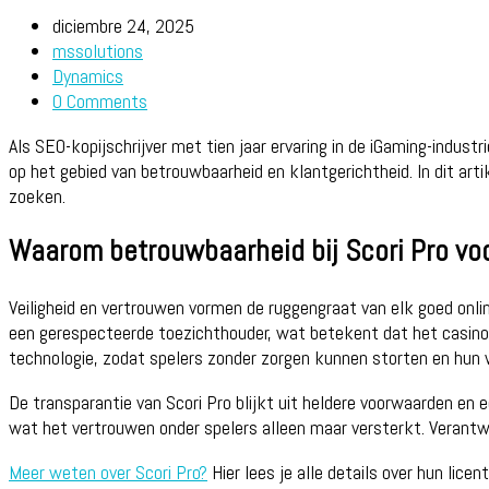
diciembre 24, 2025
mssolutions
Dynamics
0 Comments
Als SEO-kopijschrijver met tien jaar ervaring in de iGaming-industr
op het gebied van betrouwbaarheid en klantgerichtheid. In dit art
zoeken.
Waarom betrouwbaarheid bij Scori Pro vo
Veiligheid en vertrouwen vormen de ruggengraat van elk goed onlin
een gerespecteerde toezichthouder, wat betekent dat het casino r
technologie, zodat spelers zonder zorgen kunnen storten en hun 
De transparantie van Scori Pro blijkt uit heldere voorwaarden en e
wat het vertrouwen onder spelers alleen maar versterkt. Verantwo
Meer weten over Scori Pro?
Hier lees je alle details over hun licen