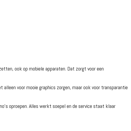
e zetten, ook op mobiele apparaten. Dat zorgt voor een
t alleen voor mooie graphics zorgen, maar ook voor transparantie
sino’s oproepen. Alles werkt soepel en de service staat klaar