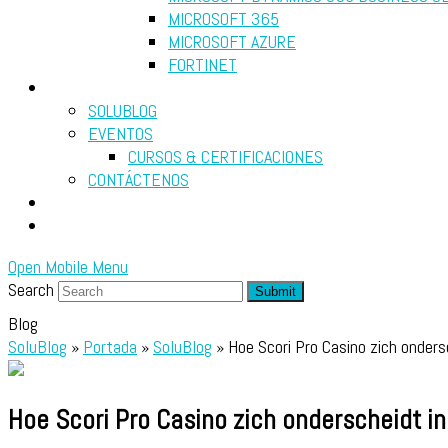
MICROSOFT 365
MICROSOFT AZURE
FORTINET
RECURSOS
SOLUBLOG
EVENTOS
CURSOS & CERTIFICACIONES
CONTÁCTENOS
DIAGNÓSTICO GRATUITO
SEARCH
Open Mobile Menu
Search
Submit
Blog
SoluBlog
»
Portada
»
SoluBlog
»
Hoe Scori Pro Casino zich onders
Hoe Scori Pro Casino zich onderscheidt i