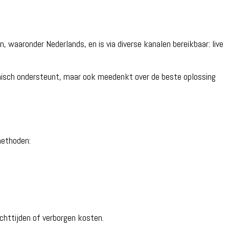
 waaronder Nederlands, en is via diverse kanalen bereikbaar: live
chnisch ondersteunt, maar ook meedenkt over de beste oplossing
methoden:
chttijden of verborgen kosten.