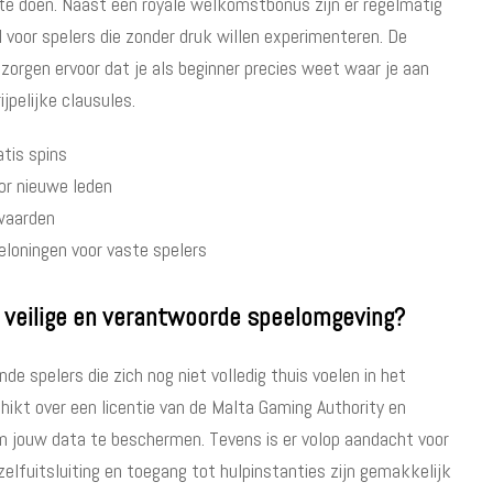
te doen. Naast een royale welkomstbonus zijn er regelmatig
l voor spelers die zonder druk willen experimenteren. De
zorgen ervoor dat je als beginner precies weet waar je aan
jpelijke clausules.
tis spins
or nieuwe leden
rwaarden
eloningen voor vaste spelers
 veilige en verantwoorde speelomgeving?
ende spelers die zich nog niet volledig thuis voelen in het
hikt over een licentie van de Malta Gaming Authority en
m jouw data te beschermen. Tevens is er volop aandacht voor
zelfuitsluiting en toegang tot hulpinstanties zijn gemakkelijk