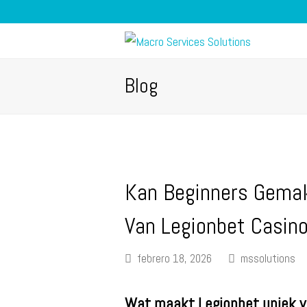
Blog
Kan Beginners Gemak
Van Legionbet Casin
febrero 18, 2026
mssolutions
Wat maakt Legionbet uniek v