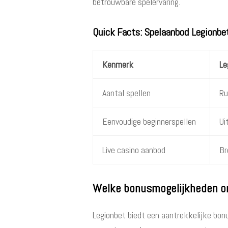
betrouwbare spelervaring.
Quick Facts: Spelaanbod Legionbe
Kenmerk
Le
Aantal spellen
Ru
Eenvoudige beginnerspellen
Ui
Live casino aanbod
Br
Welke bonusmogelijkheden on
Legionbet biedt een aantrekkelijke bo