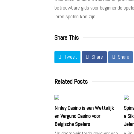
betrouwbare gids voor beginnende spele
leren spelen kan zijn.
Share This
Tweet
Share
Share
Related Posts
Ninlay Casino is een Wettelijk
Spin
en Vergund Casino voor
a Si
Belgische Spelers
Jele
Als doorgewinterde reviewer van
A Sp