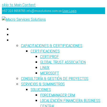
skip to Main Content
+57 316 8658765
info@mssolutions.com.co
User Login
INICIO
ACERCA
SERVICIOS
CAPACITACIONES & CERTIFICACIONES
CERTIFICACIONES
CERTIPROF
GLOBAL TRUST ASSOCIATION
LINUX
MICROSOFT
CONSULTORÍA & GESTIÓN DE PROYECTOS
SERVICIOS & SUMINISTROS
SOLUCIONES
FORCEMANAGER CRM
LOCALIZACIÓN FINANCIERA BUSINESS
CENTRAL