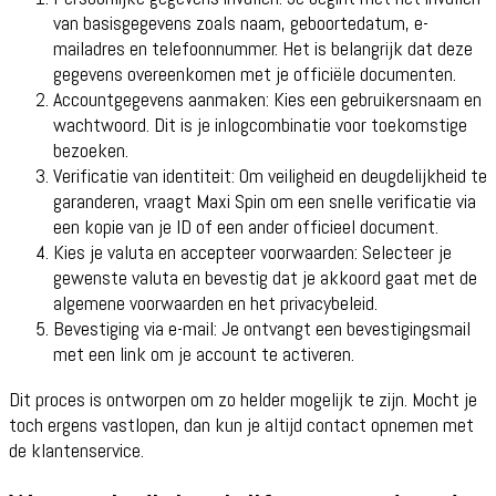
van basisgegevens zoals naam, geboortedatum, e-
mailadres en telefoonnummer. Het is belangrijk dat deze
gegevens overeenkomen met je officiële documenten.
Accountgegevens aanmaken: Kies een gebruikersnaam en
wachtwoord. Dit is je inlogcombinatie voor toekomstige
bezoeken.
Verificatie van identiteit: Om veiligheid en deugdelijkheid te
garanderen, vraagt Maxi Spin om een snelle verificatie via
een kopie van je ID of een ander officieel document.
Kies je valuta en accepteer voorwaarden: Selecteer je
gewenste valuta en bevestig dat je akkoord gaat met de
algemene voorwaarden en het privacybeleid.
Bevestiging via e-mail: Je ontvangt een bevestigingsmail
met een link om je account te activeren.
Dit proces is ontworpen om zo helder mogelijk te zijn. Mocht je
toch ergens vastlopen, dan kun je altijd contact opnemen met
de klantenservice.