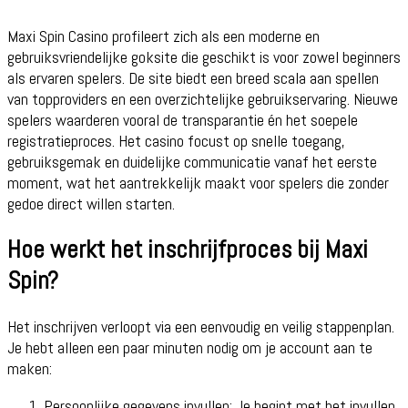
Maxi Spin Casino profileert zich als een moderne en
gebruiksvriendelijke goksite die geschikt is voor zowel beginners
als ervaren spelers. De site biedt een breed scala aan spellen
van topproviders en een overzichtelijke gebruikservaring. Nieuwe
spelers waarderen vooral de transparantie én het soepele
registratieproces. Het casino focust op snelle toegang,
gebruiksgemak en duidelijke communicatie vanaf het eerste
moment, wat het aantrekkelijk maakt voor spelers die zonder
gedoe direct willen starten.
Hoe werkt het inschrijfproces bij Maxi
Spin?
Het inschrijven verloopt via een eenvoudig en veilig stappenplan.
Je hebt alleen een paar minuten nodig om je account aan te
maken:
Persoonlijke gegevens invullen: Je begint met het invullen