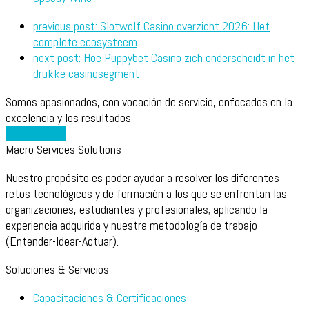
previous post:
Slotwolf Casino overzicht 2026: Het
complete ecosysteem
next post:
Hoe Puppybet Casino zich onderscheidt in het
drukke casinosegment
Somos apasionados, con vocación de servicio, enfocados en la
excelencia y los resultados
Contáctanos
Macro Services Solutions
Nuestro propósito es poder ayudar a resolver los diferentes
retos tecnológicos y de formación a los que se enfrentan las
organizaciones, estudiantes y profesionales; aplicando la
experiencia adquirida y nuestra metodología de trabajo
(Entender-Idear-Actuar).
Soluciones & Servicios
Capacitaciones & Certificaciones