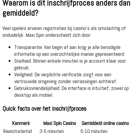
Waarom is dit inschrijfproces anders dan
gemiddeld?
Veel spelers ervaren registraties bij casino’s als omslachtig of
onduidelijk. Maxi Spin onderscheidt zich door:
Transparantie: Van begin af aan krijg je alle benodigde
informatie op een overzichtelijke manier gepresenteerd.
Snelheid: Binnen enkele minuten is je account klaar voor
gebruik.
Veiligheid: De verplichte verificatie zorgt voor een
vertrouwde omgeving zonder verrassingen achteraf.
Gebruiksvriendelijkheid: De interface is intuïtief, zowel op
desktop als mobiel.
Quick facts over het inschrijfproces
Kenmerk
Maxi Spin Casino
Gemiddeld online casino
Registratietijd
3-5 minuten
5-10 minuten