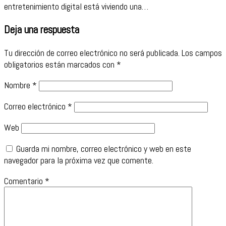
entretenimiento digital está viviendo una…
Deja una respuesta
Tu dirección de correo electrónico no será publicada.
Los campos
obligatorios están marcados con
*
Nombre
*
Correo electrónico
*
Web
Guarda mi nombre, correo electrónico y web en este
navegador para la próxima vez que comente.
Comentario
*