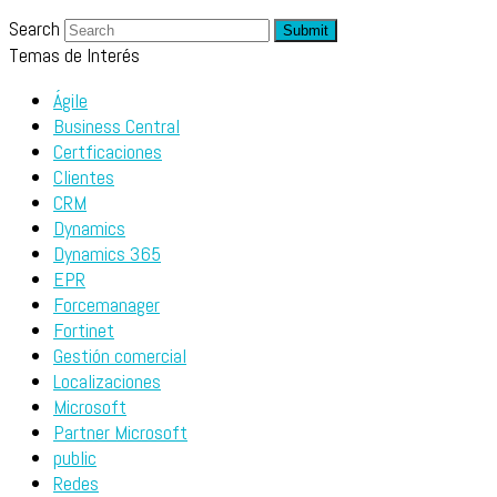
Search
Submit
Temas de Interés
Ágile
Business Central
Certficaciones
Clientes
CRM
Dynamics
Dynamics 365
EPR
Forcemanager
Fortinet
Gestión comercial
Localizaciones
Microsoft
Partner Microsoft
public
Redes