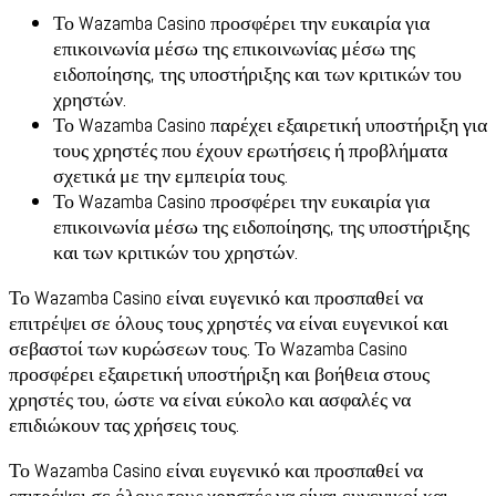
Το Wazamba Casino προσφέρει την ευκαιρία για
επικοινωνία μέσω της επικοινωνίας μέσω της
ειδοποίησης, της υποστήριξης και των κριτικών του
χρηστών.
Το Wazamba Casino παρέχει εξαιρετική υποστήριξη για
τους χρηστές που έχουν ερωτήσεις ή προβλήματα
σχετικά με την εμπειρία τους.
Το Wazamba Casino προσφέρει την ευκαιρία για
επικοινωνία μέσω της ειδοποίησης, της υποστήριξης
και των κριτικών του χρηστών.
Το Wazamba Casino είναι ευγενικό και προσπαθεί να
επιτρέψει σε όλους τους χρηστές να είναι ευγενικοί και
σεβαστοί των κυρώσεων τους. Το Wazamba Casino
προσφέρει εξαιρετική υποστήριξη και βοήθεια στους
χρηστές του, ώστε να είναι εύκολο και ασφαλές να
επιδιώκουν τας χρήσεις τους.
Το Wazamba Casino είναι ευγενικό και προσπαθεί να
επιτρέψει σε όλους τους χρηστές να είναι ευγενικοί και