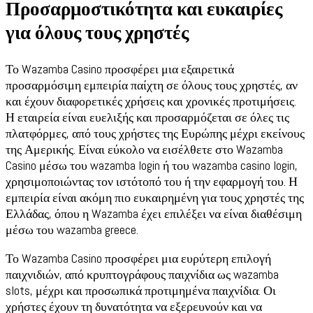
Προσαρμοστικότητα και ευκαιρίες
για όλους τους χρηστές
Το Wazamba Casino προσφέρει μια εξαιρετικά
προσαρμόσιμη εμπειρία παίχτη σε όλους τους χρηστές, αν
και έχουν διαφορετικές χρήσεις και χρονικές προτιμήσεις.
Η εταιρεία είναι ευελιξής και προσαρμόζεται σε όλες τις
πλατφόρμες, από τους χρήστες της Ευρώπης μέχρι εκείνους
της Αμερικής. Είναι εύκολο να εισέλθετε στο Wazamba
Casino μέσω του wazamba login ή του wazamba casino login,
χρησιμοποιώντας τον ιστότοπό του ή την εφαρμογή του. Η
εμπειρία είναι ακόμη πιο ευκαιρημένη για τους χρηστές της
Ελλάδας, όπου η Wazamba έχει επιλέξει να είναι διαθέσιμη
μέσω του wazamba greece.
Το Wazamba Casino προσφέρει μια ευρύτερη επιλογή
παιχνιδιών, από κρυπτογράφους παιχνίδια ως wazamba
slots, μέχρι και προσωπικά προτιμημένα παιχνίδια. Οι
χρήστες έχουν τη δυνατότητα να εξερευνούν και να