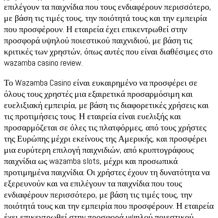
επιλέγουν τα παιχνίδια που τους ενδιαφέρουν περισσότερο,
με βάση τις τιμές τους, την ποιότητά τους και την εμπειρία
που προσφέρουν. Η εταιρεία έχει επικεντρωθεί στην
προσφορά υψηλού ποιεστικού παιχνιδιού, με βάση τις
κριτικές των χρηστών, όπως αυτές που είναι διαθέσιμες στο
wazamba casino review.
Το Wazamba Casino είναι ευκαιρημένο να προσφέρει σε
όλους τους χρηστές μια εξαιρετικά προσαρμόσιμη και
ευελιξιακή εμπειρία, με βάση τις διαφορετικές χρήσεις και
τις προτιμήσεις τους. Η εταιρεία είναι ευελιξής και
προσαρμόζεται σε όλες τις πλατφόρμες, από τους χρήστες
της Ευρώπης μέχρι εκείνους της Αμερικής, και προσφέρει
μια ευρύτερη επιλογή παιχνιδιών, από κρυπτογράφους
παιχνίδια ως wazamba slots, μέχρι και προσωπικά
προτιμημένα παιχνίδια. Οι χρήστες έχουν τη δυνατότητα να
εξερευνούν και να επιλέγουν τα παιχνίδια που τους
ενδιαφέρουν περισσότερο, με βάση τις τιμές τους, την
ποιότητά τους και την εμπειρία που προσφέρουν. Η εταιρεία
έχει επικεντρωθεί στην προσφορά υψηλού ποιεστικού