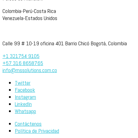
Colombia-Perú-Costa Rica
Venezuela-Estados Unidos
Calle 99 # 10-19 oficina 401 Barrio Chicó Bogotá, Colombia
+1 321754 9105
+57 316 8658765
info@mssolutions.com.co
Twitter
Facebook
Instagram
LinkedIn
Whatsapp
Contáctenos
Política de Privacidad