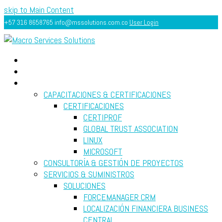
skip to Main Content
+57 316 8658765
info@mssolutions.com.co
User Login
INICIO
ACERCA
SERVICIOS
CAPACITACIONES & CERTIFICACIONES
CERTIFICACIONES
CERTIPROF
GLOBAL TRUST ASSOCIATION
LINUX
MICROSOFT
CONSULTORÍA & GESTIÓN DE PROYECTOS
SERVICIOS & SUMINISTROS
SOLUCIONES
FORCEMANAGER CRM
LOCALIZACIÓN FINANCIERA BUSINESS
CENTRAL