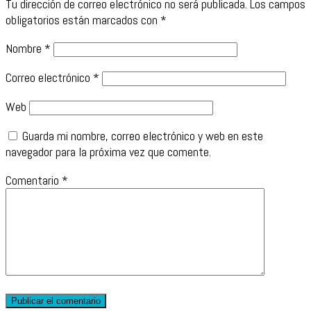
Tu dirección de correo electrónico no será publicada.
Los campos
obligatorios están marcados con
*
Nombre
*
Correo electrónico
*
Web
Guarda mi nombre, correo electrónico y web en este
navegador para la próxima vez que comente.
Comentario
*