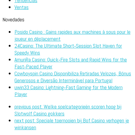
Tendencias
Ventas
Novedades
Posido Casino : Gains rapides aux machines à sous pour le
joueur en déplacement
24Casino: The Ultimate Short‑Session Slot Haven for
Speedy Wins
AmunRa Casino: Quick‑Fire Slots and Rapid Wins for the
Fast‑Paced Player
Cowboyspin Casino Disponibiliza Retiradas Velozes, Bónus
Generosos e Diversão Interminável para Portugal
uwin33 Casino: Lightning‑Fast Gaming for the Modern
Player
previous post:
Welke spelcategorieën scoren hoog bij
Slotwolf Casino gokkers
next post:
Speciale toernooien bij Bof Casino verhogen je
winkansen