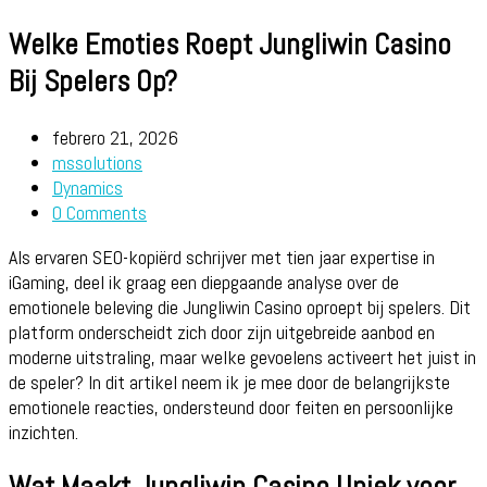
Welke Emoties Roept Jungliwin Casino
Bij Spelers Op?
febrero 21, 2026
mssolutions
Dynamics
0 Comments
Als ervaren SEO-kopiërd schrijver met tien jaar expertise in
iGaming, deel ik graag een diepgaande analyse over de
emotionele beleving die Jungliwin Casino oproept bij spelers. Dit
platform onderscheidt zich door zijn uitgebreide aanbod en
moderne uitstraling, maar welke gevoelens activeert het juist in
de speler? In dit artikel neem ik je mee door de belangrijkste
emotionele reacties, ondersteund door feiten en persoonlijke
inzichten.