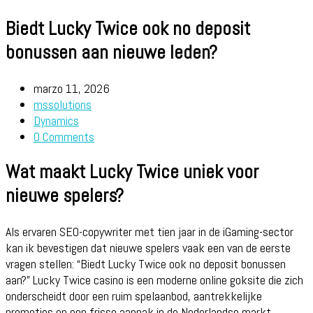
Biedt Lucky Twice ook no deposit
bonussen aan nieuwe leden?
marzo 11, 2026
mssolutions
Dynamics
0 Comments
Wat maakt Lucky Twice uniek voor
nieuwe spelers?
Als ervaren SEO-copywriter met tien jaar in de iGaming-sector
kan ik bevestigen dat nieuwe spelers vaak een van de eerste
vragen stellen: “Biedt Lucky Twice ook no deposit bonussen
aan?” Lucky Twice casino is een moderne online goksite die zich
onderscheidt door een ruim spelaanbod, aantrekkelijke
promoties en een frisse aanpak in de Nederlandse markt.