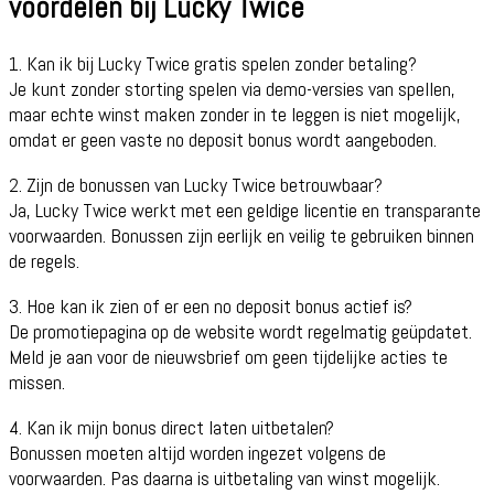
voordelen bij Lucky Twice
1. Kan ik bij Lucky Twice gratis spelen zonder betaling?
Je kunt zonder storting spelen via demo-versies van spellen,
maar echte winst maken zonder in te leggen is niet mogelijk,
omdat er geen vaste no deposit bonus wordt aangeboden.
2. Zijn de bonussen van Lucky Twice betrouwbaar?
Ja, Lucky Twice werkt met een geldige licentie en transparante
voorwaarden. Bonussen zijn eerlijk en veilig te gebruiken binnen
de regels.
3. Hoe kan ik zien of er een no deposit bonus actief is?
De promotiepagina op de website wordt regelmatig geüpdatet.
Meld je aan voor de nieuwsbrief om geen tijdelijke acties te
missen.
4. Kan ik mijn bonus direct laten uitbetalen?
Bonussen moeten altijd worden ingezet volgens de
voorwaarden. Pas daarna is uitbetaling van winst mogelijk.