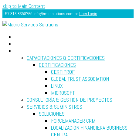
skip to Main Content
+57 316 8658765
info@mssolutions.com.co
User Login
INICIO
ACERCA
SERVICIOS
CAPACITACIONES & CERTIFICACIONES
CERTIFICACIONES
CERTIPROF
GLOBAL TRUST ASSOCIATION
LINUX
MICROSOFT
CONSULTORÍA & GESTIÓN DE PROYECTOS
SERVICIOS & SUMINISTROS
SOLUCIONES
FORCEMANAGER CRM
LOCALIZACIÓN FINANCIERA BUSINESS
CENTRAL