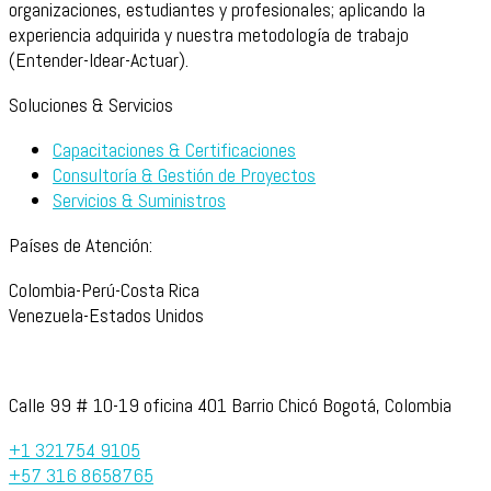
organizaciones, estudiantes y profesionales; aplicando la
experiencia adquirida y nuestra metodología de trabajo
(Entender-Idear-Actuar).
Soluciones & Servicios
Capacitaciones & Certificaciones
Consultoría & Gestión de Proyectos
Servicios & Suministros
Países de Atención:
Colombia-Perú-Costa Rica
Venezuela-Estados Unidos
Calle 99 # 10-19 oficina 401 Barrio Chicó Bogotá, Colombia
+1 321754 9105
+57 316 8658765