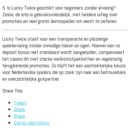
5. Is Lucky Twice geschikt voor beginners zonder ervaring?
Zeker, de site is gebruiksvriendelijk, met heldere uitleg over
promoties en veel gratis demospellen om eerst te oefenen.
Lucky Twice staat voor een transparante en plezierige
speelervaring zonder onnodige haken en ogen. Hoewel een no
deposit bonus niet standaard wordt aangeboden, compenseert
het casino dit met sterke welkomstpakketten en regelmatig
terugkerende promoties. Zo blijft het een aantrekkelijke keuze
voor Nederlandse spelers die op zoek zijn naar een betrouwbare
en overzichtelijke gokpartner.
Share This
Tweet
Share
Share
Correo electrónico