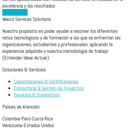
excelencia y los resultados
Contáctanos
Macro Services Solutions
Nuestro propósito es poder ayudar a resolver los diferentes
retos tecnológicos y de formación a los que se enfrentan las
organizaciones, estudiantes y profesionales; aplicando la
experiencia adquirida y nuestra metodología de trabajo
(Entender-Idear-Actuar).
Soluciones & Servicios
Capacitaciones & Certificaciones
Consultoría & Gestión de Proyectos
Servicios & Suministros
Países de Atención:
Colombia-Perú-Costa Rica
Venezuela-Estados Unidos