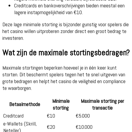
Creditcards en bankoverschrijvingen bieden meestal een
lagere instapmogelijkheid van €10.
Deze lage minimale storting is bijzonder gunstig voor spelers die
het casino willen uitproberen zonder direct een groot bedrag te
investeren.
Wat zijn de maximale stortingsbedragen?
Maximale stortingen beperken hoeveel je in één keer kunt
storten. Dit beschermt spelers tegen het te snel uitgeven van
grote bedragen en helpt het casino de veiligheid en compliance
te waarborgen.
Minimale
Maximale storting per
Betaalmethode
storting
transactie
Creditcard
€10
€5.000
e-Wallets (Skrill,
€20
€10.000
Neteller)