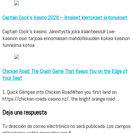
Captain Cook’s kasino 2026 – ilmaiset kierrokset ja bonukset
Captain Cook's kasino: Jännitystä joka käänteessä! Live-
kasinon osio tarjoaa erinomaisen mahdollisuuden kokea kasinon
tunnelma kotoa…
Chicken Road: The Crash Game That Keeps You on the Edge of
Your Seat
1. Quick Glimpse into Chicken RoadWhen you first land on
https://chicken-roads-casino.nz/, the bright orange road…
Deja una respuesta
Tu dirección de correo electrónico no será publicada.
Los campos
obligatorios están marcados con
*