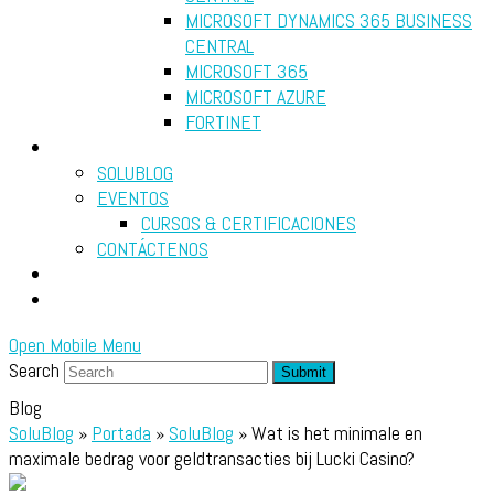
MICROSOFT DYNAMICS 365 BUSINESS
CENTRAL
MICROSOFT 365
MICROSOFT AZURE
FORTINET
RECURSOS
SOLUBLOG
EVENTOS
CURSOS & CERTIFICACIONES
CONTÁCTENOS
DIAGNÓSTICO GRATUITO
SEARCH
Open Mobile Menu
Search
Submit
Blog
SoluBlog
»
Portada
»
SoluBlog
»
Wat is het minimale en
maximale bedrag voor geldtransacties bij Lucki Casino?