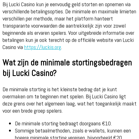
Bij Lucki Casino kun je eenvoudig geld storten en opnemen via
verschillende betalingsopties. De minimale en maximale limieten
verschillen per methode, maar het platform hanteert
transparante voorwaarden die aantrekkelijk zijn voor zowel
beginnende als ervaren spelers. Voor uitgebreide informatie over
betalingen kun je ook terecht op de officiële website van Lucki
Casino via
https://luckis.org
.
Wat zijn de minimale stortingsbedragen
bij Lucki Casino?
De minimale storting is het kleinste bedrag dat je kunt
overmaken om te beginnen met spelen. Bij Lucki Casino ligt
deze grens over het algemeen laag, wat het toegankelijk maakt
voor een brede groep spelers.
De minimale storting bedraagt doorgaans €10.
Sommige betaalmethoden, zoals e-wallets, kunnen een
hogere minimale storting vereisen, bijvoorbeeld €20.