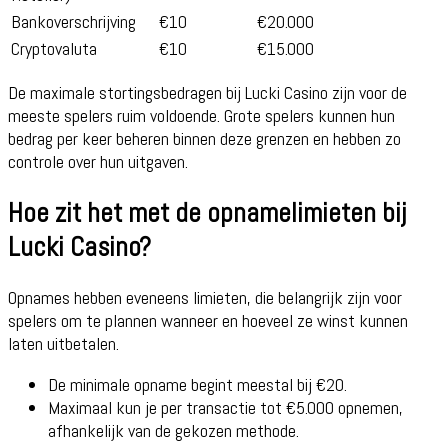
Bankoverschrijving
€10
€20.000
Cryptovaluta
€10
€15.000
De maximale stortingsbedragen bij Lucki Casino zijn voor de
meeste spelers ruim voldoende. Grote spelers kunnen hun
bedrag per keer beheren binnen deze grenzen en hebben zo
controle over hun uitgaven.
Hoe zit het met de opnamelimieten bij
Lucki Casino?
Opnames hebben eveneens limieten, die belangrijk zijn voor
spelers om te plannen wanneer en hoeveel ze winst kunnen
laten uitbetalen.
De minimale opname begint meestal bij €20.
Maximaal kun je per transactie tot €5.000 opnemen,
afhankelijk van de gekozen methode.