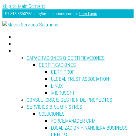
skip to Main Content
+57 316 8658765
info@mssolutions.com.co
User Login
INICIO
ACERCA
SERVICIOS
CAPACITACIONES & CERTIFICACIONES
CERTIFICACIONES
CERTIPROF
GLOBAL TRUST ASSOCIATION
LINUX
MICROSOFT
CONSULTORÍA & GESTIÓN DE PROYECTOS
SERVICIOS & SUMINISTROS
SOLUCIONES
FORCEMANAGER CRM
LOCALIZACIÓN FINANCIERA BUSINESS
CENTRAL