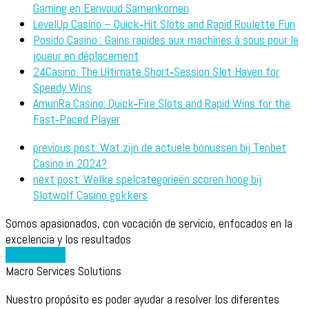
Gaming en Eenvoud Samenkomen
LevelUp Casino – Quick‑Hit Slots and Rapid Roulette Fun
Posido Casino : Gains rapides aux machines à sous pour le
joueur en déplacement
24Casino: The Ultimate Short‑Session Slot Haven for
Speedy Wins
AmunRa Casino: Quick‑Fire Slots and Rapid Wins for the
Fast‑Paced Player
previous post:
Wat zijn de actuele bonussen bij Tenbet
Casino in 2024?
next post:
Welke spelcategorieën scoren hoog bij
Slotwolf Casino gokkers
Somos apasionados, con vocación de servicio, enfocados en la
excelencia y los resultados
Contáctanos
Macro Services Solutions
Nuestro propósito es poder ayudar a resolver los diferentes