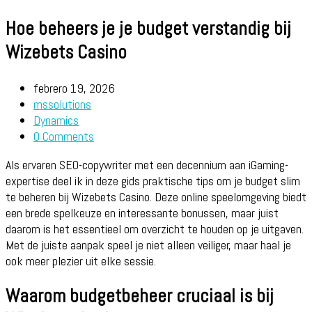
Hoe beheers je je budget verstandig bij
Wizebets Casino
febrero 19, 2026
mssolutions
Dynamics
0 Comments
Als ervaren SEO-copywriter met een decennium aan iGaming-
expertise deel ik in deze gids praktische tips om je budget slim
te beheren bij Wizebets Casino. Deze online speelomgeving biedt
een brede spelkeuze en interessante bonussen, maar juist
daarom is het essentieel om overzicht te houden op je uitgaven.
Met de juiste aanpak speel je niet alleen veiliger, maar haal je
ook meer plezier uit elke sessie.
Waarom budgetbeheer cruciaal is bij