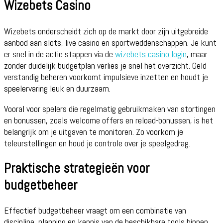
Wizebets Casino
Wizebets onderscheidt zich op de markt door zijn uitgebreide
aanbod aan slots, live casino en sportweddenschappen. Je kunt
er snel in de actie stappen via de
wizebets casino login
, maar
zonder duidelijk budgetplan verlies je snel het overzicht. Geld
verstandig beheren voorkomt impulsieve inzetten en houdt je
speelervaring leuk en duurzaam.
Vooral voor spelers die regelmatig gebruikmaken van stortingen
en bonussen, zoals welcome offers en reload-bonussen, is het
belangrijk om je uitgaven te monitoren. Zo voorkom je
teleurstellingen en houd je controle over je speelgedrag.
Praktische strategieën voor
budgetbeheer
Effectief budgetbeheer vraagt om een combinatie van
discipline, planning en kennis van de beschikbare tools binnen