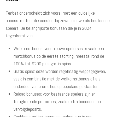
Tenbet onderscheidt zich vooral met een duidelijke
bonusstructuur die aansluit bij zowel nieuwe als bestaande
spelers. De belangrijkste bonussen die je in 2024
tegenkomt zijn:
Welkomstbonus: voor nieuwe spelers is er vaak een
matchbonus op de eerste storting, meestal rond de
100% tot €200 plus gratis spins.
Gratis spins: deze worden regelmatig weggegegeven,
vaak in combinatie met de welkomstbonus of als
onderdeel van promoties op populaire gokkasten.
Reload bonuses: voor bestaande spelers zijn er
terugkerende promoties, zoals extra bonussen op
vervolgdeposits.
Cashback acties: sommige weken kun je een