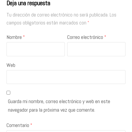
Deja una respuesta
Tu dirección de correo electrónico no será publicada.
Los
campos obligatorios están marcados con
*
Nombre
Correo electrónico
*
*
Web
Guarda mi nombre, correo electrónico y web en este
navegador para la próxima vez que comente.
Comentario
*