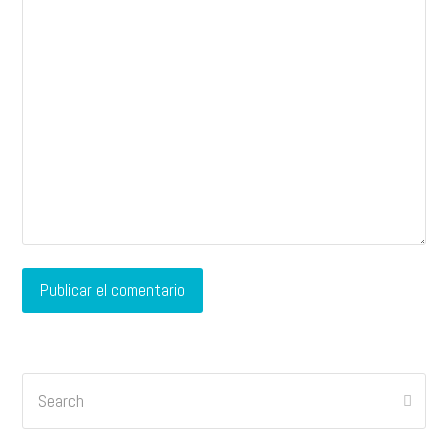
Search
Submi