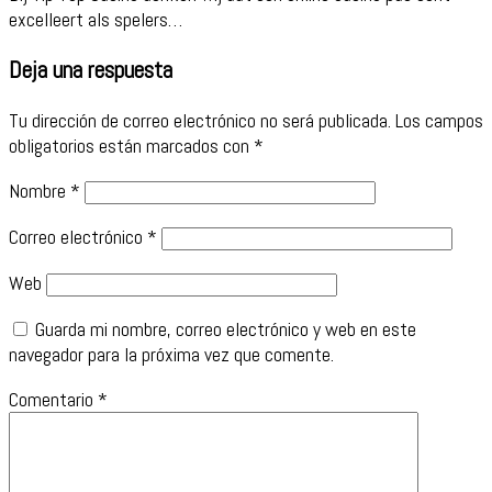
excelleert als spelers…
Deja una respuesta
Tu dirección de correo electrónico no será publicada.
Los campos
obligatorios están marcados con
*
Nombre
*
Correo electrónico
*
Web
Guarda mi nombre, correo electrónico y web en este
navegador para la próxima vez que comente.
Comentario
*