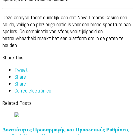
Deze analyse toont duidelijk aan dat Nova Dreams Casino een
solide, veilige en plezierige optie is voor een breed spectrum aan
spelers. De combinatie van sfeer, veelzijdigheid en
betrouwbaarheid maakt het een platform om in de gaten te
houden.
Share This
Tweet
Share
Share
Correo electrónico
Related Posts
Δυνατότητες Προσαρμογής και Προσωπικές Ρυθμίσεις