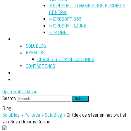
MICROSOFT DYNAMICS 365 BUSINESS
CENTRAL
MICROSOFT 365
MICROSOFT AZURE
FORTINET
RECURSOS
SOLUBLOG
EVENTOS
CURSOS & CERTIFICACIONES
CONTÁCTENOS
DIAGNÓSTICO GRATUITO
SEARCH
Open Mobile Menu
Search
Submit
Blog
SoluBlog
»
Portada
»
SoluBlog
»
Ontdek de sfeer en het profiel
van Nova Dreams Casino