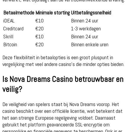
Betaalmethode
Minimale storting
Uitbetalingssnelheid
iDEAL
€10
Binnen 24 uur
Creditcard
€20
1-3 werkdagen
Skrill
€10
Binnen 24 uur
Bitcoin
€20
Binnen enkele uren
Deze flexibiliteit in betaalopties is een groot pluspunt in
vergelijking met veel andere casino’s die minder opties bieden.
Is Nova Dreams Casino betrouwbaar en
veilig?
De veiligheid van spelers staat bij Nova Dreams voorop. Het
casino beschikt over een officiële licentie, wat betekent dat
het aan strenge Europese regelgeving voldoet. Daarnaast
gebruikt het platform geavanceerde SSL-encryptie om
persoonlijke en financiële gegevens te beschermen. Ook is er