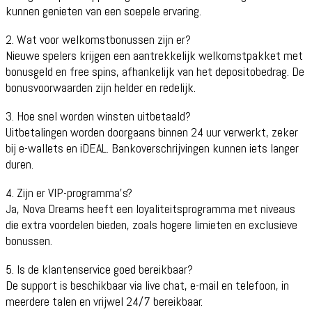
kunnen genieten van een soepele ervaring.
2. Wat voor welkomstbonussen zijn er?
Nieuwe spelers krijgen een aantrekkelijk welkomstpakket met
bonusgeld en free spins, afhankelijk van het depositobedrag. De
bonusvoorwaarden zijn helder en redelijk.
3. Hoe snel worden winsten uitbetaald?
Uitbetalingen worden doorgaans binnen 24 uur verwerkt, zeker
bij e-wallets en iDEAL. Bankoverschrijvingen kunnen iets langer
duren.
4. Zijn er VIP-programma’s?
Ja, Nova Dreams heeft een loyaliteitsprogramma met niveaus
die extra voordelen bieden, zoals hogere limieten en exclusieve
bonussen.
5. Is de klantenservice goed bereikbaar?
De support is beschikbaar via live chat, e-mail en telefoon, in
meerdere talen en vrijwel 24/7 bereikbaar.