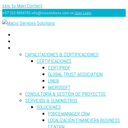
skip to Main Content
+57 316 8658765
info@mssolutions.com.co
User Login
INICIO
ACERCA
SERVICIOS
CAPACITACIONES & CERTIFICACIONES
CERTIFICACIONES
CERTIPROF
GLOBAL TRUST ASSOCIATION
LINUX
MICROSOFT
CONSULTORÍA & GESTIÓN DE PROYECTOS
SERVICIOS & SUMINISTROS
SOLUCIONES
FORCEMANAGER CRM
LOCALIZACIÓN FINANCIERA BUSINESS
CENTRAL