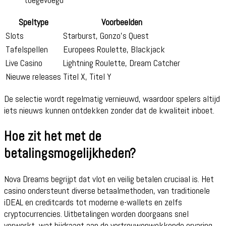
Speltype
Voorbeelden
Slots
Starburst, Gonzo’s Quest
Tafelspellen
Europees Roulette, Blackjack
Live Casino
Lightning Roulette, Dream Catcher
Nieuwe releases
Titel X, Titel Y
De selectie wordt regelmatig vernieuwd, waardoor spelers altijd
iets nieuws kunnen ontdekken zonder dat de kwaliteit inboet.
Hoe zit het met de
betalingsmogelijkheden?
Nova Dreams begrijpt dat vlot en veilig betalen cruciaal is. Het
casino ondersteunt diverse betaalmethoden, van traditionele
iDEAL en creditcards tot moderne e-wallets en zelfs
cryptocurrencies. Uitbetalingen worden doorgaans snel
verwerkt, wat bijdraagt aan de vertrouwenwekkende ervaring.