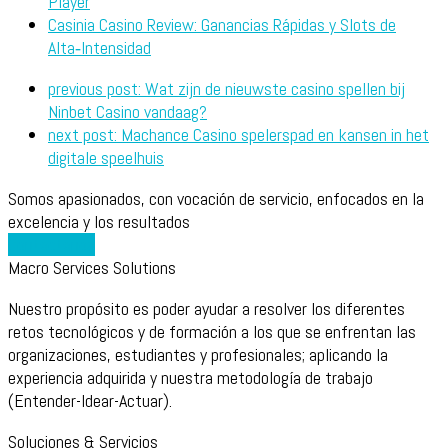
Player
Casinia Casino Review: Ganancias Rápidas y Slots de
Alta‑Intensidad
previous post:
Wat zijn de nieuwste casino spellen bij
Ninbet Casino vandaag?
next post:
Machance Casino spelerspad en kansen in het
digitale speelhuis
Somos apasionados, con vocación de servicio, enfocados en la
excelencia y los resultados
Contáctanos
Macro Services Solutions
Nuestro propósito es poder ayudar a resolver los diferentes
retos tecnológicos y de formación a los que se enfrentan las
organizaciones, estudiantes y profesionales; aplicando la
experiencia adquirida y nuestra metodología de trabajo
(Entender-Idear-Actuar).
Soluciones & Servicios