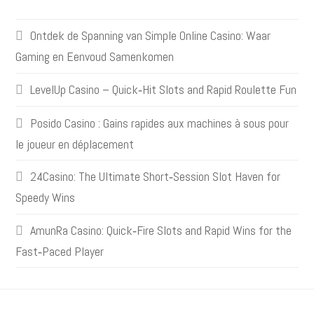
Ontdek de Spanning van Simple Online Casino: Waar
Gaming en Eenvoud Samenkomen
LevelUp Casino – Quick‑Hit Slots and Rapid Roulette Fun
Posido Casino : Gains rapides aux machines à sous pour
le joueur en déplacement
24Casino: The Ultimate Short‑Session Slot Haven for
Speedy Wins
AmunRa Casino: Quick‑Fire Slots and Rapid Wins for the
Fast‑Paced Player