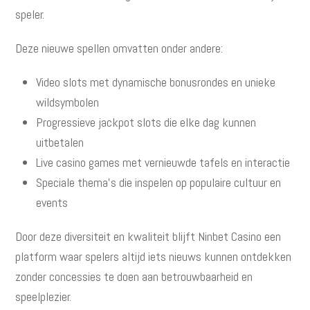
speler.
Deze nieuwe spellen omvatten onder andere:
Video slots met dynamische bonusrondes en unieke
wildsymbolen
Progressieve jackpot slots die elke dag kunnen
uitbetalen
Live casino games met vernieuwde tafels en interactie
Speciale thema’s die inspelen op populaire cultuur en
events
Door deze diversiteit en kwaliteit blijft Ninbet Casino een
platform waar spelers altijd iets nieuws kunnen ontdekken
zonder concessies te doen aan betrouwbaarheid en
speelplezier.