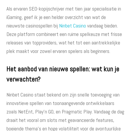
Als ervaren SEO-kopijschrijver met tien jaar specialisatie in
iGaming, geef ik je een helder overzicht van wat de
nieuwste casinospellen bij
Ninbet Casino
vandaag bieden.
Deze platform combineert een ruime spelkeuze met frisse
releases van topproviders, wat het tot een aantrekkelijke
plek maakt voor zowel ervaren spelers als beginners.
Het aanbod van nieuwe spellen: wat kun je
verwachten?
Ninbet Casino staat bekend om zijn snelle toevoeging van
innovatieve spellen van toonaangevende ontwikkelaars
zoals NetEnt, Play’n GO, en Pragmatic Play. Vandaag de dag
draait het vooral om slots met geavanceerde features,
boeiende thema’s en hoge volatiliteit voor de avontuurlijke