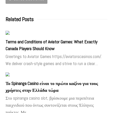
Related Posts
Terms and Conditions of Aviator Games: What Exactly
Canada Players Should Know
Greetings to Aviator Games https://aviatorscasinos.com/.
We deliver crash-style games and strive to run a clear…
Το Spinanga Casino είναι το πρώτο καζίνο για τους
χρήστες στην Ελλάδα τώρα
Στο spinanga casino slot, βρίσκουμε μια περιπέτεια
παιχνιδιού που όντως συντονίζεται στους Έλληνες
παίκτες. Με…