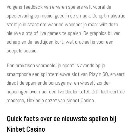
Volgens feedback van ervaren spelers valt vooral de
speelervaring op mobiel goed in de smaak. De optimalisatie
stelt je in staat om waar en wanneer je maar wilt deze
nieuwe slots of live games te spelen. De graphics blijven
scherp en de laadtijden kort, wat cruciaal is voor een
soepele sessie.
Een praktisch voorbeeld: je opent ’s avonds op je
smartphone een splinternieuwe slot van Play’n GO, ervaart
direct de spannende bonusgame, en wisselt zonder
haperingen over naar een live dealer tafel. Dit illustreert de
moderne, flexibele opzet van Ninbet Casino.
Quick facts over de nieuwste spellen bij
Ninbet Casino