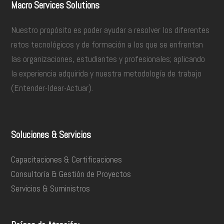
Macro Services Solutions
Nuestro propósito es poder ayudar a resolver los diferentes
retos tecnológicos y de formación a los que se enfrentan
las organizaciones, estudiantes y profesionales; aplicando
la experiencia adquirida y nuestra metodología de trabajo
(Entender-Idear-Actuar).
Soluciones & Servicios
Capacitaciones & Certificaciones
Consultoría & Gestión de Proyectos
Servicios & Suministros