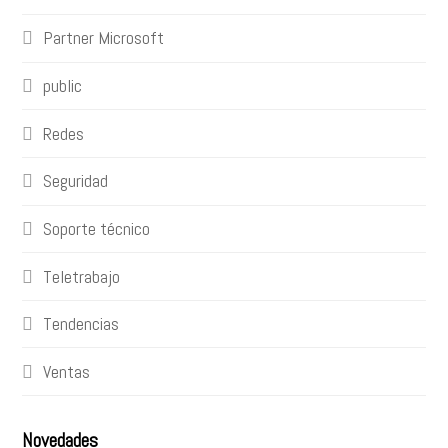
Partner Microsoft
public
Redes
Seguridad
Soporte técnico
Teletrabajo
Tendencias
Ventas
Novedades